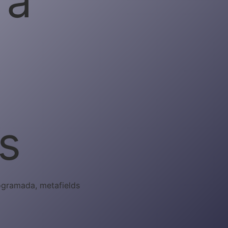
 a
s
rogramada, metafields