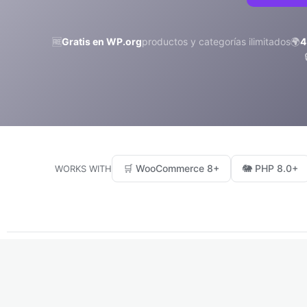
🆓
Gratis en WP.org
productos y categorías ilimitados
🌍
4
🛒 WooCommerce 8+
🐘 PHP 8.0+
WORKS WITH