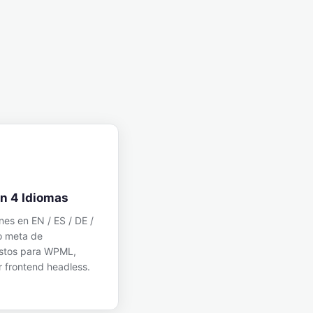
n 4 Idiomas
nes en EN / ES / DE /
o meta de
stos para WPML,
r frontend headless.