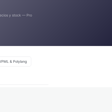
ecios y stock — Pro
WPML & Polylang