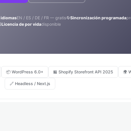
 idiomas
EN / ES / DE / FR — gratis
🔄
Sincronización programada
pr
🔒
Licencia de por vida
disponible
📦 WordPress 6.0+
🏪 Shopify Storefront API 2025
🌍 
🔗 Headless / Next.js