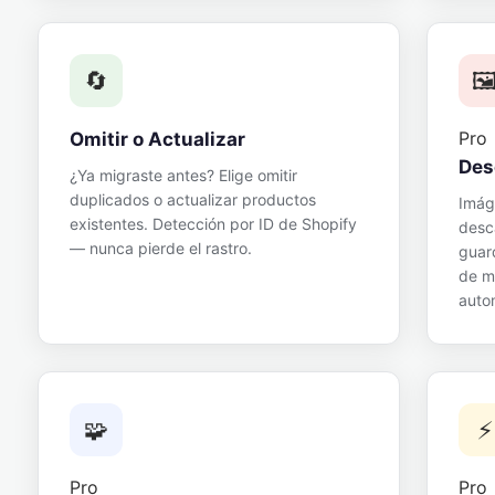
🔄
🖼
Pro
Omitir o Actualizar
Des
¿Ya migraste antes? Elige omitir
duplicados o actualizar productos
Imág
existentes. Detección por ID de Shopify
desc
— nunca pierde el rastro.
guar
de m
auto
🧩
⚡
Pro
Pro