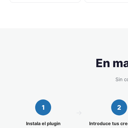
En ma
Sin c
1
2
Instala el plugin
Introduce tus cr