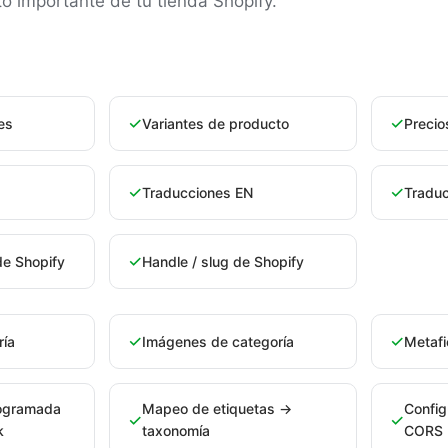
o importante de tu tienda Shopify.
✓
✓
es
Variantes de producto
Precio
✓
✓
Traducciones EN
Traduc
✓
de Shopify
Handle / slug de Shopify
✓
✓
ría
Imágenes de categoría
Metafi
rogramada
Mapeo de etiquetas →
Config
✓
✓
k
taxonomía
CORS