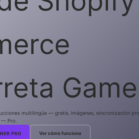
de Shopify
erce
rreta Game
ducciones multilingüe — gratis. Imágenes, sincronización p
 — Pro.
Ver cómo funciona
ENER PRO