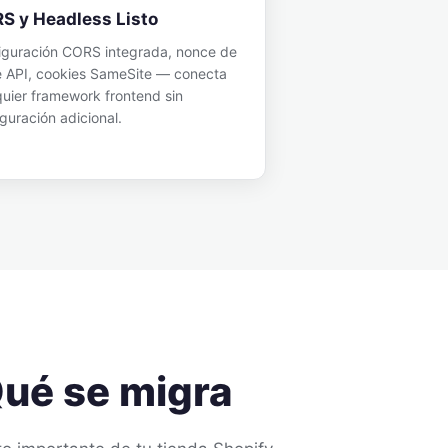
S y Headless Listo
iguración CORS integrada, nonce de
e API, cookies SameSite — conecta
quier framework frontend sin
guración adicional.
ué se migra