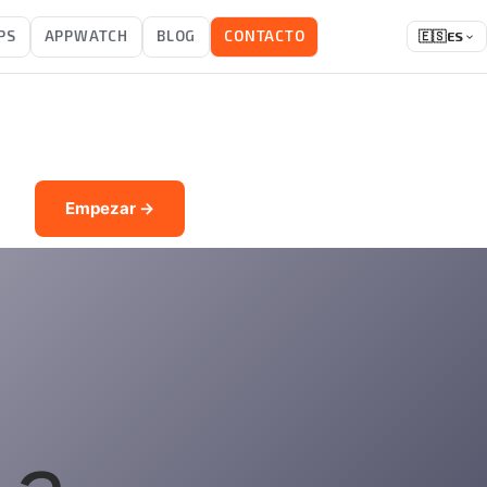
PS
APPWATCH
BLOG
CONTACTO
🇪🇸
ES
Empezar →