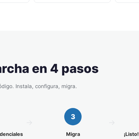
rcha en 4 pasos
ódigo. Instala, configura, migra.
3
edenciales
Migra
¡Listo