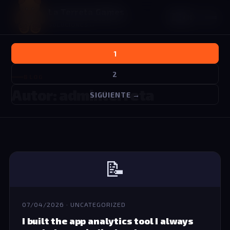
La Terreta Games
🇬🇧
EN
EMPRESA DE VIDEOJUEGOS Y
Posts
SOLUCIONES IT
pagination
1
2
BLOG
Autor: adminterreta
SIGUIENTE →
📝
07/04/2026 · UNCATEGORIZED
I built the app analytics tool I always