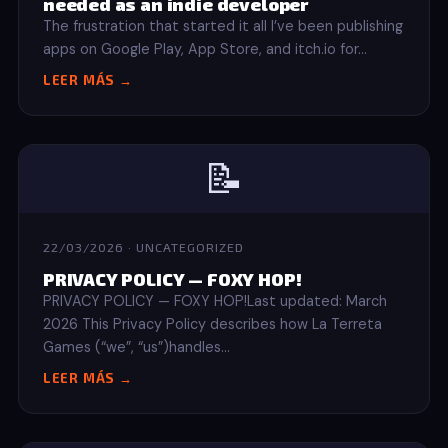
needed as an indie developer
The frustration that started it all I’ve been publishing
apps on Google Play, App Store, and itch.io for…
LEER MÁS →
📝
22/03/2026 · UNCATEGORIZED
PRIVACY POLICY — FOXY HOP!
PRIVACY POLICY — FOXY HOP!Last updated: March
2026 This Privacy Policy describes how La Terreta
Games (“we”, “us”)handles…
LEER MÁS →