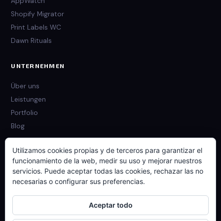
AppWatch
Shopify Migrator
Print Labels WC
Dawn Rituals
UNTERNEHMEN
Über uns
Leistungen
Portfolio
Blog
Utilizamos cookies propias y de terceros para garantizar el
RECHTLICHES
funcionamiento de la web, medir su uso y mejorar nuestros
servicios. Puede aceptar todas las cookies, rechazar las no
Datenschutzrichtlinie
necesarias o configurar sus preferencias.
Cookie-Richtlinie
Kontakt
Aceptar todo