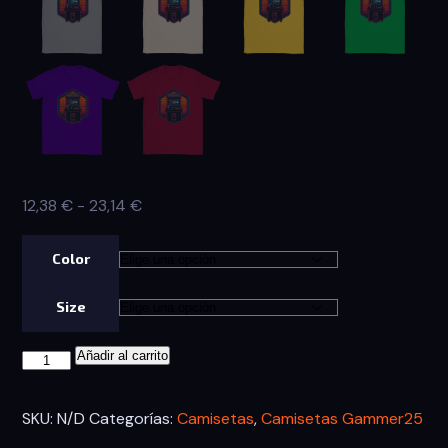
Rango
12,38
€
-
23,14
€
de
precios:
Color
desde
Size
12,38 €
hasta
Camiseta
Añadir al carrito
23,14 €
ARCADE
cantidad
SKU:
N/D
Categorías:
Camisetas
,
Camisetas Gammer25