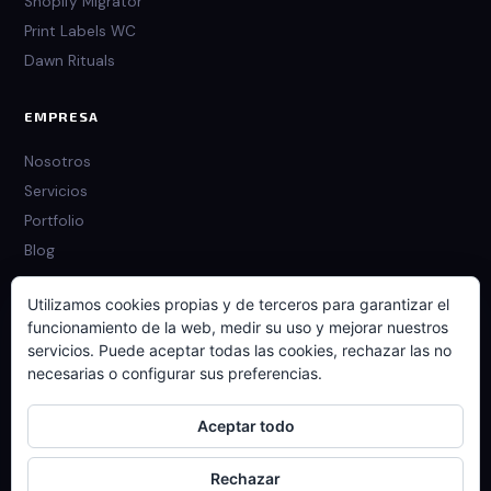
Shopify Migrator
Print Labels WC
Dawn Rituals
EMPRESA
Nosotros
Servicios
Portfolio
Blog
Utilizamos cookies propias y de terceros para garantizar el
LEGAL
funcionamiento de la web, medir su uso y mejorar nuestros
servicios. Puede aceptar todas las cookies, rechazar las no
Política de privacidad
necesarias o configurar sus preferencias.
Política de cookies
Contacto
Aceptar todo
Rechazar