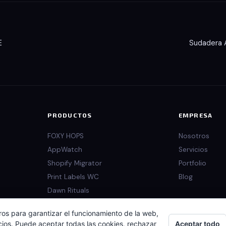
E
Sudadera
PRODUCTOS
EMPRESA
FOXY HOPS
Nosotros
AppWatch
Servicios
Shopify Migrator
Portfolio
Print Labels WC
Blog
Dawn Rituals
ros para garantizar el funcionamiento de la web,
Aceptar todo
cios. Puede aceptar todas las cookies, rechazar