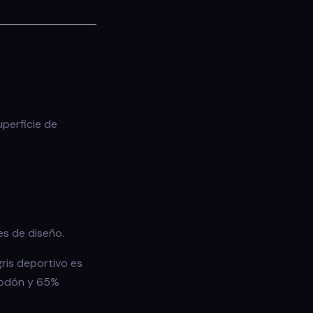
uperficie de
es de diseño.
gris deportivo es
lgodón y 65%