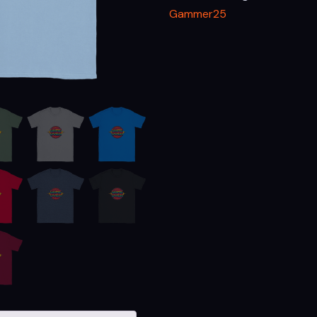
cantidad
Gammer25