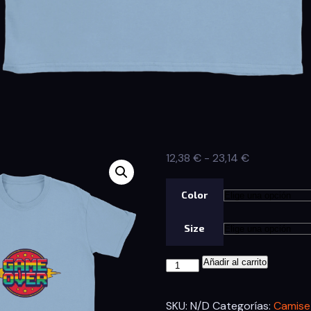
Rango
12,38
€
-
23,14
€
de
precios:
Color
desde
Size
12,38 €
hasta
Camiseta
Añadir al carrito
23,14 €
GAME
OVER
SKU:
N/D
Categorías:
Camise