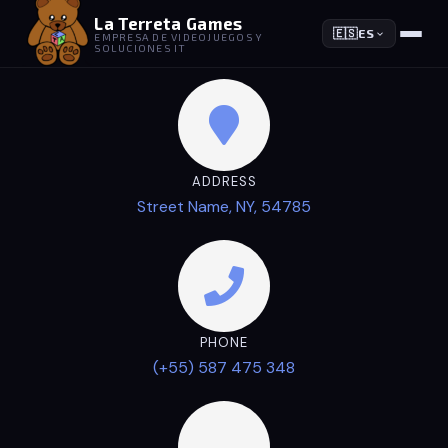
La Terreta Games
🇪🇸
ES
EMPRESA DE VIDEOJUEGOS Y
SOLUCIONES IT
ADDRESS
Street Name, NY, 54785
PHONE
(+55) 587 475 348