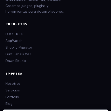
soluciones IT desde Onil, Alicante.
página
Creamos juegos, plugins y
de
herramientas para desarrolladores.
producto
PRODUCTOS
FOXY HOPS
AppWatch
Shopify Migrator
Print Labels WC
Dawn Rituals
EMPRESA
Nosotros
Servicios
Portfolio
Blog