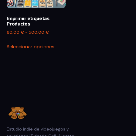
Imprimir etiquetas
Productos
Rango
60,00
€
-
500,00
€
de
Este
precios:
Seleccionar opciones
producto
desde
tiene
60,00 €
múltiples
hasta
500,00 €
variantes.
Las
opciones
se
pueden
elegir
en
Estudio indie de videojuegos y
la